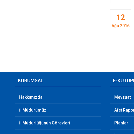
12
Ağu 2016
KURUMSAL
E-KÜTÜP
Hakkımızda
Mevzuat
İl Müdürümüz
Afet Rapor
İl Müdürlüğünün Görevleri
Planlar