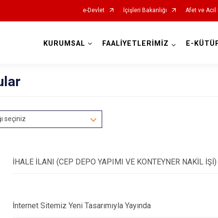
e-Devlet
İçişleri Bakanlığı
Afet ve Acil
KURUMSAL
FAALİYETLERİMİZ
E-KÜTÜ
AFAD İl Müdürlükleri
ular
ğı seçiniz
İHALE İLANI (CEP DEPO YAPIMI VE KONTEYNER NAKİL İŞİ)
İnternet Sitemiz Yeni Tasarımıyla Yayında