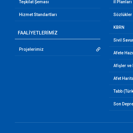
Teşkilat Şeması
İl Planları
Hizmet Standartları
Sözlükler
KBRN
FAALİYETLERİMİZ
Sivil Sav
Projelerimiz
Afete Hazı
Afişler ve
Afet Harit
Tabb (Türk
Son Depr